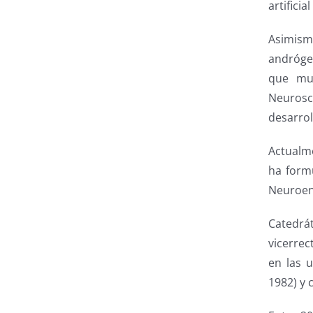
artifici
Asimism
andróge
que mue
Neurosci
desarrol
Actualme
ha formu
Neuroen
Catedrá
vicerrec
en las 
1982) y 