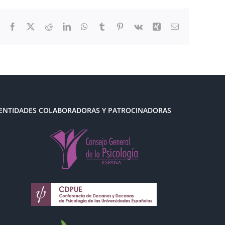
Facebook
X
Reddit
LinkedIn
WhatsApp
Tumblr
Pinterest
Vk
Xing
Correo
electrónico
ENTIDADES COLABORADORAS Y PATROCINADORAS