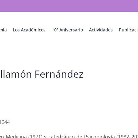
mia
Los Académicos
10º Aniversario
Actividades
Publicac
uillamón Fernández
1944
n Medicina (1971) y catedrático de Psicobiología (1982–20