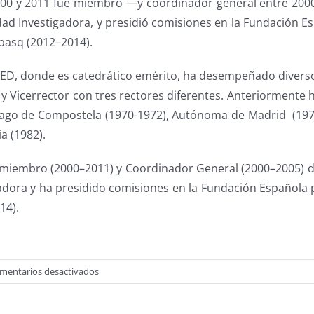
000 y 2011 fue miembro —y coordinador general entre 200
idad Investigadora, y presidió comisiones en la Fundación Es
basq (2012–2014).
NED, donde es catedrático emérito, ha desempeñado divers
y Vicerrector con tres rectores diferentes. Anteriormente 
ago de Compostela (1970-1972), Autónoma de Madrid (1976
a (1982).
miembro (2000–2011) y Coordinador General (2000–2005) de
adora y ha presidido comisiones en la Fundación Española p
14).
en
mentarios desactivados
Excmo.
Sr.