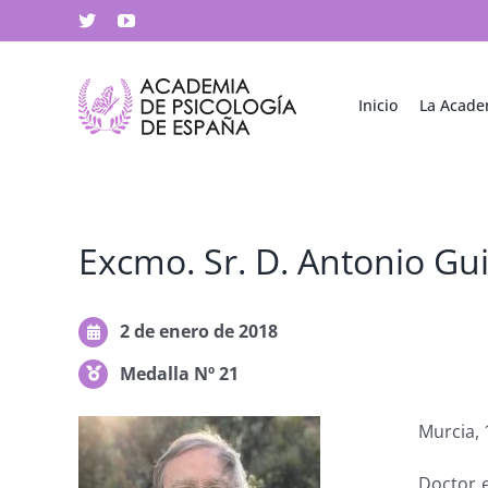
Saltar
X
YouTube
al
contenido
Inicio
La Acade
Excmo. Sr. D. Antonio G
2 de enero de 2018
Medalla Nº 21
Murcia, 
Doctor e