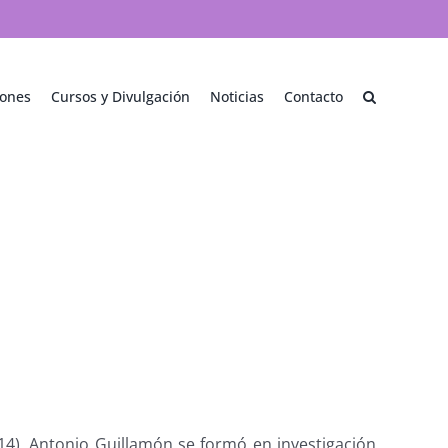
iones
Cursos y Divulgación
Noticias
Contacto
14), Antonio Guillamón se formó en investigación