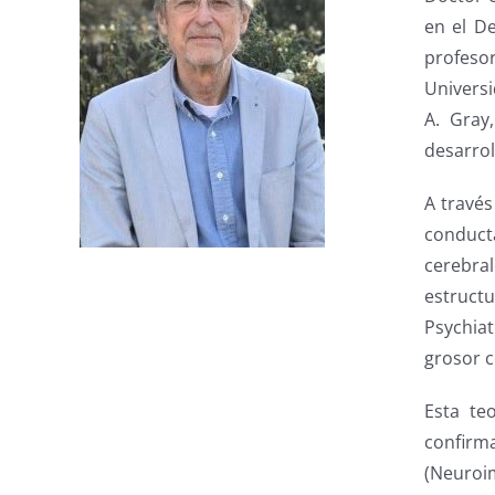
en el De
profeso
Universi
A. Gray
desarrol
A través
conducta
cerebra
estructu
Psychiat
grosor c
Esta te
confirm
(Neuroi