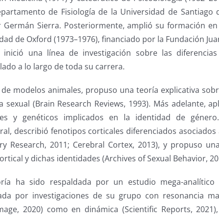
partamento de Fisiología de la Universidad de Santiago 
r Germán Sierra. Posteriormente, amplió su formación en
dad de Oxford (1973–1976), financiado por la Fundación Juan 
, inició una línea de investigación sobre las diferenci
lado a lo largo de toda su carrera.
 de modelos animales, propuso una teoría explicativa sobre 
 sexual (Brain Research Reviews, 1993). Más adelante, ap
les y genéticos implicados en la identidad de género
ral, describió fenotipos corticales diferenciados asociados
ry Research, 2011; Cerebral Cortex, 2013), y propuso una 
ortical y dichas identidades (Archives of Sexual Behavior, 20
oría ha sido respaldada por un estudio mega-analítico p
ada por investigaciones de su grupo con resonancia mag
mage, 2020) como en dinámica (Scientific Reports, 2021)