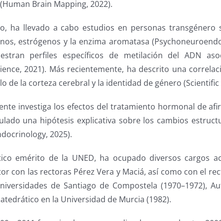
al (Human Brain Mapping, 2022).
o, ha llevado a cabo estudios en personas transgénero 
nos, estrógenos y la enzima aromatasa (Psychoneuroendoc
stran perfiles específicos de metilación del ADN asoc
ence, 2021). Más recientemente, ha descrito una correlaci
lo de la corteza cerebral y la identidad de género (Scientific
nte investiga los efectos del tratamiento hormonal de afi
lado una hipótesis explicativa sobre los cambios estructu
docrinology, 2025).
tico emérito de la UNED, ha ocupado diversos cargos a
tor con las rectoras Pérez Vera y Maciá, así como con el r
universidades de Santiago de Compostela (1970–1972), A
catedrático en la Universidad de Murcia (1982).