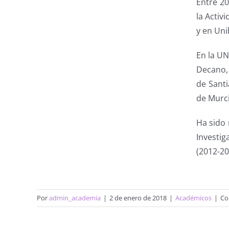
Entre 2
la Activ
y en Uni
En la U
Decano, 
de Santi
de Murci
Ha sido 
Investig
(2012-20
Por
admin_academia
|
2 de enero de 2018
|
Académicos
|
Co