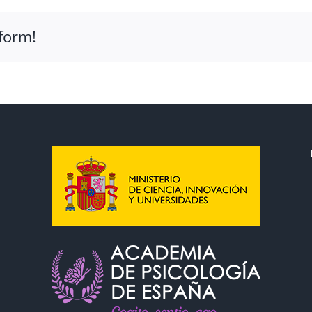
D.
Antonio
form!
Guillamón
Fernández