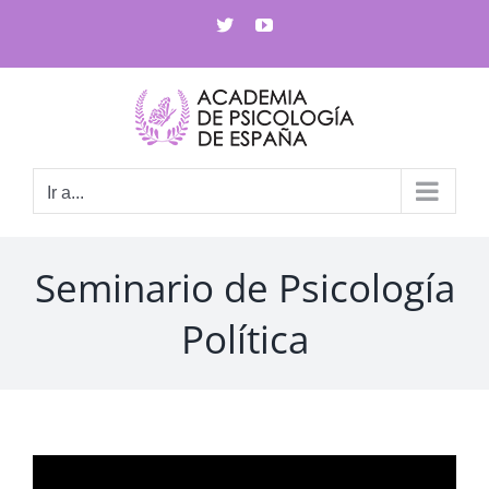
Saltar
X
YouTube
al
contenido
Ir a...
Seminario de Psicología
Política