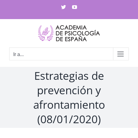
Saltar
X
YouTube
al
contenido
Ir a...
Estrategias de
prevención y
afrontamiento
(08/01/2020)