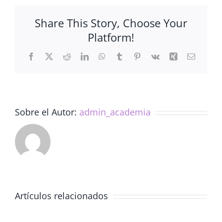
prevención
y
Share This Story, Choose Your
afrontamiento
Platform!
(08/01/2020)
Facebook
X
Reddit
LinkedIn
WhatsApp
Tumblr
Pinterest
Vk
Xing
Correo
electrón
Sobre el Autor:
admin_academia
Artículos relacionados