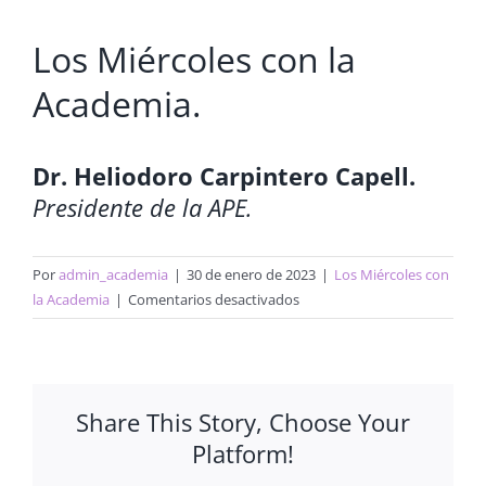
Los Miércoles con la
Academia.
Dr. Heliodoro Carpintero Capell.
Presidente de la APE.
Por
admin_academia
|
30 de enero de 2023
|
Los Miércoles con
en
la Academia
|
Comentarios desactivados
Una
pionera
en
dos
Share This Story, Choose Your
mundos:
Platform!
Mercedes
Rodrigo