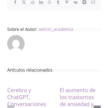
Facebook
X
Reddit
LinkedIn
WhatsApp
Tumblr
Pinterest
Vk
Xing
Correo
(25/01/2023)
electrón
Sobre el Autor:
admin_academia
Artículos relacionados
Cerebro y
El aumento de
ChatGPT.
los trastornos
Conversaciones
de ansiedad y