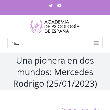
Saltar
X
YouTube
al
contenido
Ir a...
Una pionera en dos
mundos: Mercedes
Rodrigo (25/01/2023)
Anterior
Siguiente