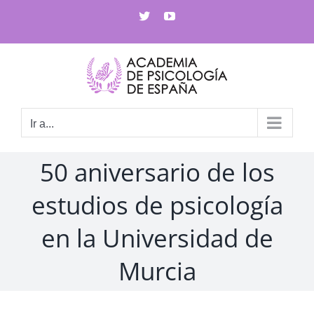
Saltar
X
YouTube
al
contenido
Ir a...
50 aniversario de los
estudios de psicología
en la Universidad de
Murcia