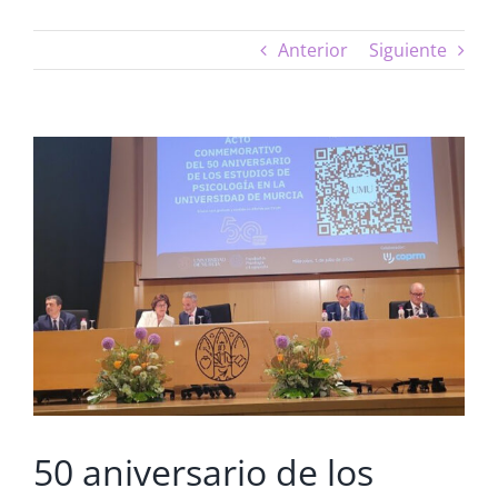
Anterior
Siguiente
Ver
imagen
más
grande
50 aniversario de los