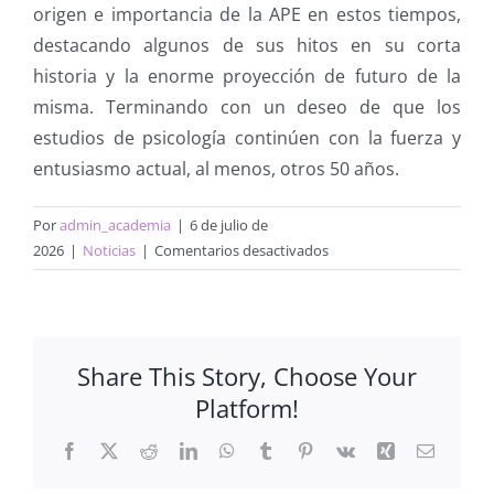
origen e importancia de la APE en estos tiempos,
destacando algunos de sus hitos en su corta
historia y la enorme proyección de futuro de la
misma. Terminando con un deseo de que los
estudios de psicología continúen con la fuerza y
entusiasmo actual, al menos, otros 50 años.
Por
admin_academia
|
6 de julio de
en
2026
|
Noticias
|
Comentarios desactivados
50
aniversario
de
los
Share This Story, Choose Your
estudios
Platform!
de
psicología
Facebook
X
Reddit
LinkedIn
WhatsApp
Tumblr
Pinterest
Vk
Xing
Correo
en
electrón
la