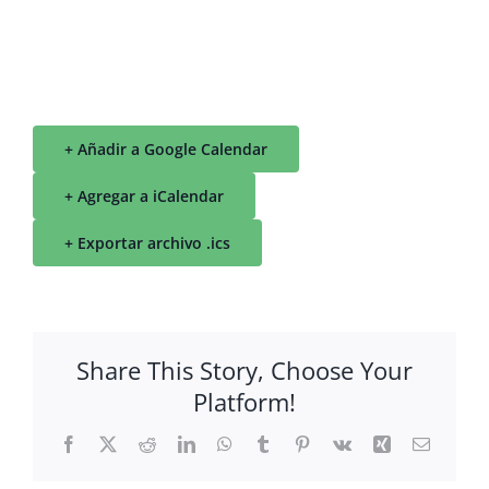
+ Añadir a Google Calendar
+ Agregar a iCalendar
+ Exportar archivo .ics
Share This Story, Choose Your
Platform!
Facebook
X
Reddit
LinkedIn
WhatsApp
Tumblr
Pinterest
Vk
Xing
Correo
electrón