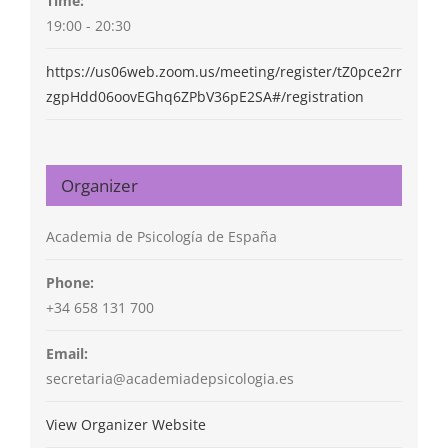
Time:
19:00 - 20:30
https://us06web.zoom.us/meeting/register/tZ0pce2rr
zgpHdd06oovEGhq6ZPbV36pE2SA#/registration
Organizer
Academia de Psicología de España
Phone:
+34 658 131 700
Email:
secretaria@academiadepsicologia.es
View Organizer Website