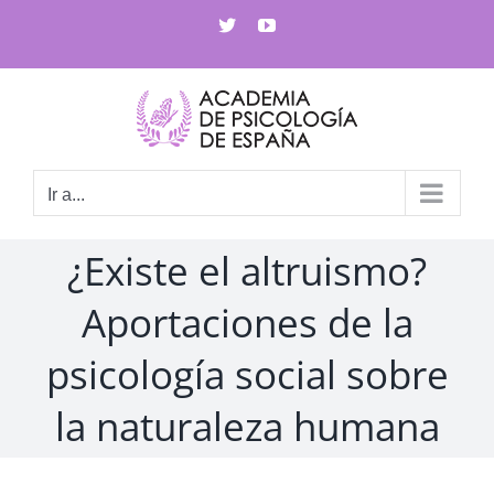
Saltar
X
YouTube
al
contenido
Ir a...
¿Existe el altruismo?
Aportaciones de la
psicología social sobre
la naturaleza humana