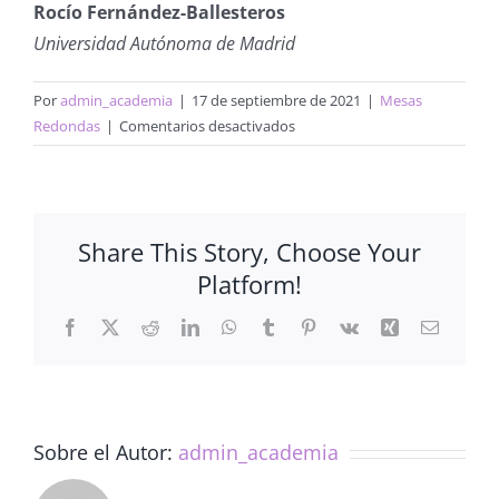
Rocío Fernández-Ballesteros
Universidad Autónoma de Madrid
Por
admin_academia
|
17 de septiembre de 2021
|
Mesas
en
Redondas
|
Comentarios desactivados
Contribuciones
de
la
Psicología
Share This Story, Choose Your
a
Platform!
un
Desarrollo
Facebook
X
Reddit
LinkedIn
WhatsApp
Tumblr
Pinterest
Vk
Xing
Correo
Sostenible
electrón
(16/09/2021)
Sobre el Autor:
admin_academia