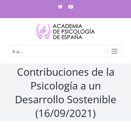
Saltar
X
YouTube
al
contenido
Ir a...
Contribuciones de la
Psicología a un
Desarrollo Sostenible
(16/09/2021)