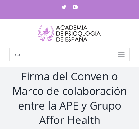
Saltar
X
YouTube
al
contenido
Ir a...
Firma del Convenio
Marco de colaboración
entre la APE y Grupo
Affor Health