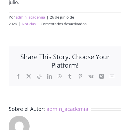
julio.
Por
admin_academia
|
26 de junio de
en
2026
|
Noticias
|
Comentarios desactivados
Firma
del
Convenio
Marco
Share This Story, Choose Your
de
Platform!
colaboración
entre
Facebook
X
Reddit
LinkedIn
WhatsApp
Tumblr
Pinterest
Vk
Xing
Correo
la
electrón
APE
y
Grupo
Affor
Sobre el Autor:
admin_academia
Health