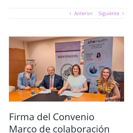
Anterior
Siguiente
Ver
imagen
más
grande
Firma del Convenio
Marco de colaboración