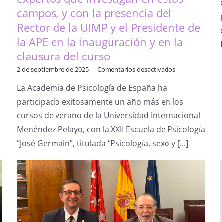
campos, y con la presencia del
a,
Rector de la UIMP y el Presidente de
:
la APE en la inauguración y en la
clausura del curso
o
en
2 de septiembre de 2025
|
Comentarios desactivados
La
La Academia de Psicología de España ha
UIMP
acogió
participado exitosamente un año más en los
a
cursos de verano de la Universidad Internacional
finales
de
Menéndez Pelayo, con la XXII Escuela de Psicología
julio
“José Germain”, titulada “Psicología, sexo y [...]
la
XXII
Escuela
de
Psicología
‘José
Germain’
centrada
en