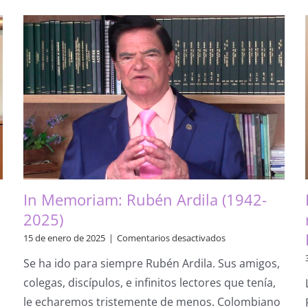
Presidente
de
la
APE
en
la
inauguración
y
en
la
clausura
del
curso
In Memoriam: Rubén Ardila (1942-
2025)
en
15 de enero de 2025
|
Comentarios desactivados
In
Se ha ido para siempre Rubén Ardila. Sus amigos,
Memoriam:
Rubén
colegas, discípulos, e infinitos lectores que tenía,
Ardila
le echaremos tristemente de menos. Colombiano
(1942-