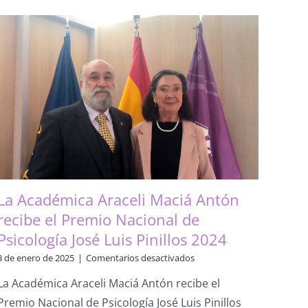
a
la
declaración
de
ALLEA
sobre
las
amenazas
a
la
libertad
académica
y
la
colaboración
La Académica Araceli Maciá Antón
internacional
en
recibe el Premio Nacional de
los
Psicología José Luis Pinillos 2024
Estados
Unidos
en
3 de enero de 2025
|
Comentarios desactivados
La
La Académica Araceli Maciá Antón recibe el
Académica
Araceli
Premio Nacional de Psicología José Luis Pinillos