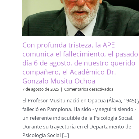
Con profunda tristeza, la APE
comunica el fallecimiento, el pasado
día 6 de agosto, de nuestro querido
compañero, el Académico Dr.
Gonzalo Musitu Ochoa
en
7 de agosto de 2025
|
Comentarios desactivados
Con
El Profesor Musitu nació en Opacua (Álava, 1945) 
profunda
tristeza,
falleció en Pamplona. Ha sido - y seguirá siendo -
la
un referente indiscutible de la Psicología Social.
APE
comunica
Durante su trayectoria en el Departamento de
el
Psicología Social [...]
fallecimiento,