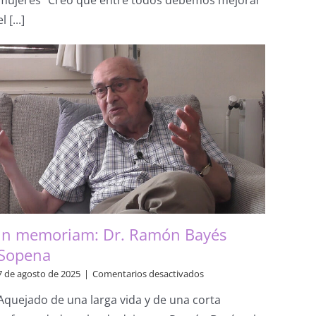
mujeres “Creo que entre todos debemos mejorar
puedes’
se
el [...]
ha
convertido
en
‘puedes
ser
perfecto’”
In memoriam: Dr. Ramón Bayés
Sopena
en
7 de agosto de 2025
|
Comentarios desactivados
In
Aquejado de una larga vida y de una corta
memoriam:
Dr.