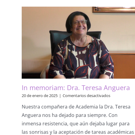
el
pasado
día
6
de
agosto,
de
nuestro
querido
compañero,
el
Académico
Dr.
Gonzalo
Musitu
In memoriam: Dra. Teresa Anguera
Ochoa
en
20 de enero de 2025
|
Comentarios desactivados
In
Nuestra compañera de Academia la Dra. Teresa
memoriam:
Dra.
Anguera nos ha dejado para siempre. Con
Teresa
inmensa resistencia, que aún dejaba lugar para
Anguera
las sonrisas y la aceptación de tareas académicas