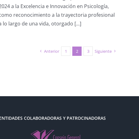
Maciá
2024 a la Excelencia e Innovación en Psicología,
Antón
recibe
como reconocimiento a la trayectoria profesional
el
a lo largo de una vida, otorgado [...]
Premio
Nacional
de
Psicología
José
Anterior
1
2
3
Siguiente
Luis
Pinillos
2024
ENTIDADES COLABORADORAS Y PATROCINADORAS