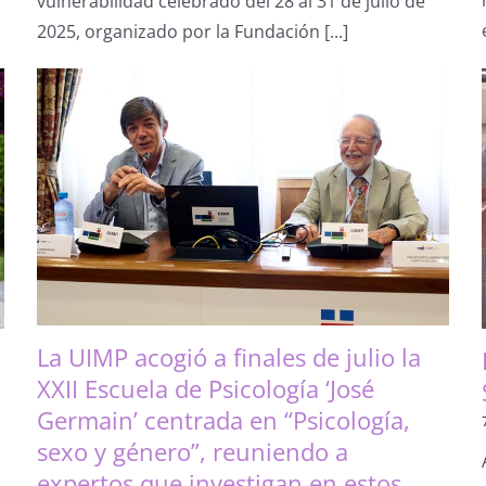
vulnerabilidad celebrado del 28 al 31 de julio de
en
2025, organizado por la Fundación [...]
el
Seminario
de
Capacitación
para
madres
solteras
en
situación
de
vulnerabilidad
La UIMP acogió a finales de julio la
XXII Escuela de Psicología ‘José
Germain’ centrada en “Psicología,
sexo y género”, reuniendo a
expertos que investigan en estos