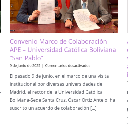
“Psicología,
sexo
y
género”,
reuniendo
a
expertos
Convenio Marco de Colaboración
que
investigan
APE – Universidad Católica Boliviana
en
“San Pablo”
estos
campos,
en
9 de junio de 2025
|
Comentarios desactivados
y
Convenio
con
El pasado 9 de junio, en el marco de una visita
Marco
la
de
institucional por diversas universidades de
presencia
Colaboración
del
Madrid, el rector de la Universidad Católica
y
APE
Rector
–
Boliviana-Sede Santa Cruz, Óscar Ortiz Antelo, ha
de
Universidad
la
suscrito un acuerdo de colaboración [...]
Católica
UIMP
Boliviana
y
“San
el
Pablo”