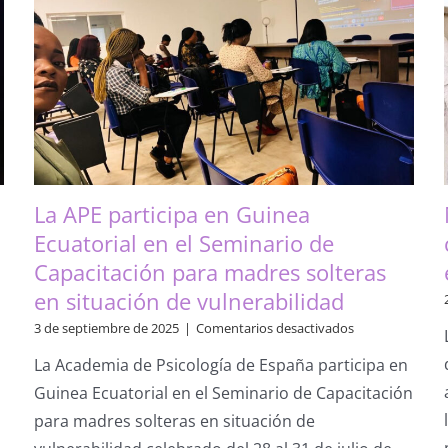
La APE participa en Guinea
Ecuatorial en el Seminario de
Capacitación para madres solteras
en situación de vulnerabilidad
en
3 de septiembre de 2025
|
Comentarios desactivados
La
La Academia de Psicología de España participa en
APE
participa
Guinea Ecuatorial en el Seminario de Capacitación
en
para madres solteras en situación de
Guinea
Ecuatorial