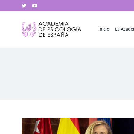
Saltar
X
YouTube
al
contenido
Inicio
La Acade