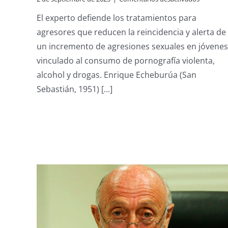
Enrique
El experto defiende los tratamientos para
Echeburú
psicólogo
agresores que reducen la reincidencia y alerta de
“Creer
un incremento de agresiones sexuales en jóvenes
que
el
vinculado al consumo de pornografía violenta,
feminism
alcohol y drogas. Enrique Echeburúa (San
pretende
relegar
Sebastián, 1951) [...]
al
hombre
a
un
segundo
plano
es
un
complejo
absurdo”