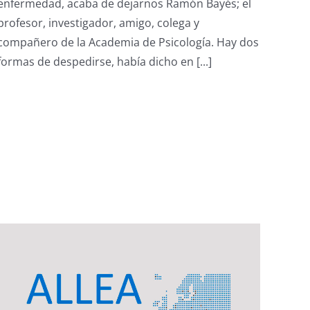
enfermedad, acaba de dejarnos Ramón Bayés; el
Ramón
profesor, investigador, amigo, colega y
Bayés
Sopena
compañero de la Academia de Psicología. Hay dos
formas de despedirse, había dicho en [...]