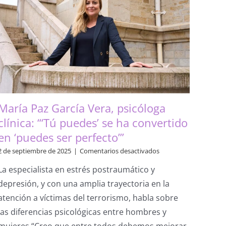
María Paz García Vera, psicóloga
clínica: “‘Tú puedes’ se ha convertido
en ‘puedes ser perfecto’”
en
2 de septiembre de 2025
|
Comentarios desactivados
María
La especialista en estrés postraumático y
Paz
García
depresión, y con una amplia trayectoria en la
Vera,
atención a víctimas del terrorismo, habla sobre
psicóloga
clínica:
las diferencias psicológicas entre hombres y
“‘Tú