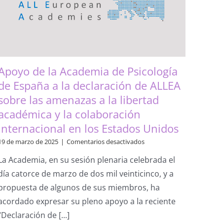
Apoyo de la Academia de Psicología
de España a la declaración de ALLEA
sobre las amenazas a la libertad
académica y la colaboración
internacional en los Estados Unidos
en
19 de marzo de 2025
|
Comentarios desactivados
Apoyo
La Academia, en su sesión plenaria celebrada el
de
la
día catorce de marzo de dos mil veinticinco, y a
Academia
propuesta de algunos de sus miembros, ha
de
Psicología
acordado expresar su pleno apoyo a la reciente
de
“Declaración de [...]
España