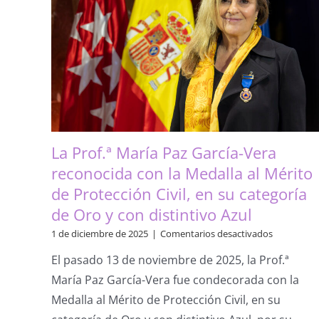
La Prof.ª María Paz García-Vera
reconocida con la Medalla al Mérito
de Protección Civil, en su categoría
de Oro y con distintivo Azul
en
1 de diciembre de 2025
|
Comentarios desactivados
La
El pasado 13 de noviembre de 2025, la Prof.ª
Prof.ª
María
María Paz García-Vera fue condecorada con la
Paz
Medalla al Mérito de Protección Civil, en su
García-
Vera